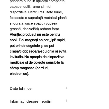
prindere bună în aplicații compacte:
capace, cutii, rame și mici
dispozitive. Pentru rezultate bune,
folosește o suprafață metalică plană
și curată; orice spațiu (vopsea
groasă, denivelări) reduce forța.
Atenție: produsul nu este pentru
copii. Doi magneți se pot „lipi” rapid,
pot prinde degetele și se pot
crăpa/ciobi; separă-i cu grijă și evită
loviturile. Nu apropia de dispozitive
medicale și de obiecte sensibile la
câmp magnetic (carduri,
electronice).
Date tehnice
Formă
Bloc
Informații despre neodim