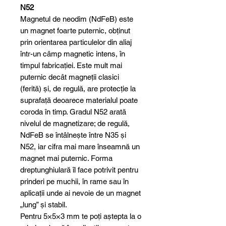
N52
Magnetul de neodim (NdFeB) este
un magnet foarte puternic, obținut
prin orientarea particulelor din aliaj
într-un câmp magnetic intens, în
timpul fabricației. Este mult mai
puternic decât magneții clasici
(ferită) și, de regulă, are protecție la
suprafață deoarece materialul poate
coroda în timp. Gradul N52 arată
nivelul de magnetizare; de regulă,
NdFeB se întâlnește între N35 și
N52, iar cifra mai mare înseamnă un
magnet mai puternic. Forma
dreptunghiulară îl face potrivit pentru
prinderi pe muchii, în rame sau în
aplicații unde ai nevoie de un magnet
„lung” și stabil.
Pentru 5×5×3 mm te poți aștepta la o