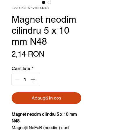
Cod SKU: N5x10R-N48
Magnet neodim
cilindru 5 x 10
mm N48
Preț
2,14 RON
Cantitate
*
Adaugă în coș
Magnet neodim cilindru 5 x 10 mm
N48
Magneții NdFeB (neodim) sunt