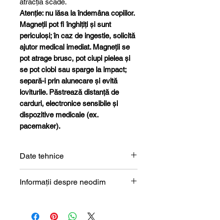
atracția scade.
Atenție: nu lăsa la îndemâna copiilor.
Magneții pot fi înghițiți și sunt
periculoși; în caz de ingestie, solicită
ajutor medical imediat. Magneții se
pot atrage brusc, pot ciupi pielea și
se pot ciobi sau sparge la impact;
separă-i prin alunecare și evită
loviturile. Păstrează distanță de
carduri, electronice sensibile și
dispozitive medicale (ex.
pacemaker).
Date tehnice
Formă
Cilindru
Informații despre neodim
Magneți de neodim (NdFeB) –
Dimensiune
5 x 10
prezentare tehnică
mm