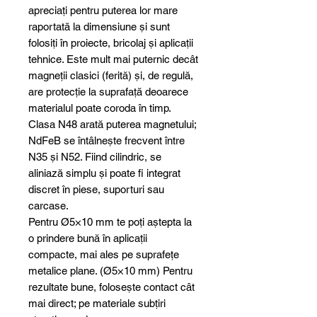
apreciați pentru puterea lor mare
raportată la dimensiune și sunt
folosiți în proiecte, bricolaj și aplicații
tehnice. Este mult mai puternic decât
magneții clasici (ferită) și, de regulă,
are protecție la suprafață deoarece
materialul poate coroda în timp.
Clasa N48 arată puterea magnetului;
NdFeB se întâlnește frecvent între
N35 și N52. Fiind cilindric, se
aliniază simplu și poate fi integrat
discret în piese, suporturi sau
carcase.
Pentru Ø5×10 mm te poți aștepta la
o prindere bună în aplicații
compacte, mai ales pe suprafețe
metalice plane. (Ø5×10 mm) Pentru
rezultate bune, folosește contact cât
mai direct; pe materiale subțiri