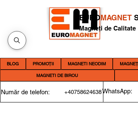
EURO
MAGNET
S
Magneți de Calitate
BLOG
PROMOȚII
MAGNETI NEODIM
MAGNEȚI
MAGNETI DE BIROU
WhatsApp:
Număr de telefon:
+40758624638