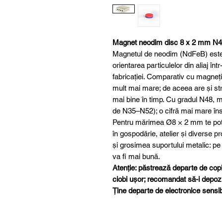
Magnet neodim disc 8 x 2 mm N
Magnetul de neodim (NdFeB) este u
orientarea particulelor din aliaj în
fabricației. Comparativ cu magneții 
mult mai mare; de aceea are și stra
mai bine în timp. Cu gradul N48, 
de N35–N52); o cifră mai mare îns
Pentru mărimea Ø8 × 2 mm te poți 
în gospodărie, atelier și diverse pr
și grosimea suportului metalic: pe
va fi mai bună.
Atenție: păstrează departe de copii
ciobi ușor; recomandat să-i depozit
Ține departe de electronice sensibi