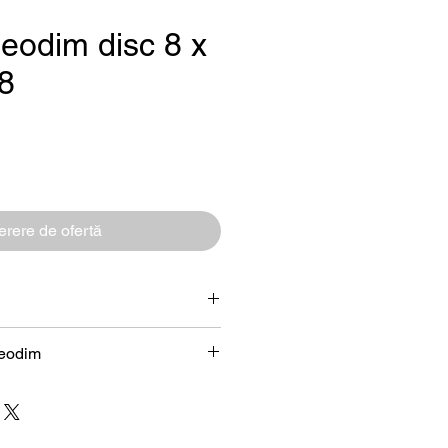
eodim disc 8 x
8
reț
rere de ofertă
Disc
neodim
 (NdFeB) – prezentare tehnică
8 x 2 mm
8 mm