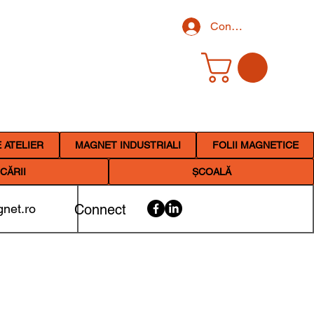
Conectează-te
 ATELIER
MAGNET INDUSTRIALI
FOLII MAGNETICE
CĂRII
ȘCOALĂ
net.ro
Connect