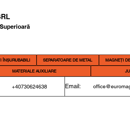
RL
 Superioară
 ÎNȘURUBABILI
SEPARATOARE DE METAL
MAGNEȚI DE
MATERIALE AUXILIARE
JU
Email:
office@euromag
+40730624638