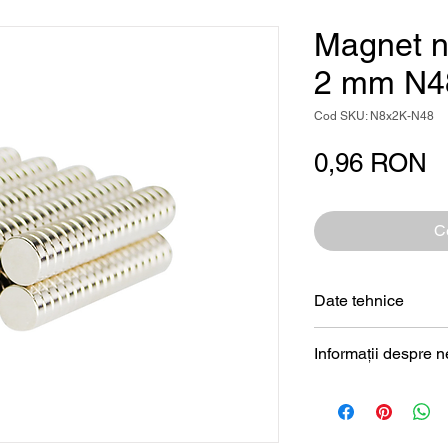
Magnet n
2 mm N4
Cod SKU: N8x2K-N48
P
0,96 RON
Ce
Date tehnice
Formă
Informații despre 
Magneți de neodim
Dimensiune
Diametru