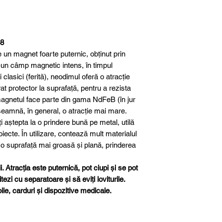
Grosime
Material
48
n magnet foarte puternic, obținut prin
Clasa magnetică
tr-un câmp magnetic intens, în timpul
clasici (ferită), neodimul oferă o atracție
Protecție suprafa
t protector la suprafață, pentru a rezista
magnetul face parte din gama NdFeB (în jur
Toleranță
eamnă, în general, o atracție mai mare.
dimensională
aștepta la o prindere bună pe metal, utilă
oiecte. În utilizare, contează mult materialul
Greutate aproxim
 o suprafață mai groasă și plană, prinderea
Forță de aderenț
. Atracția este puternică, pot ciupi și se pot
ezi cu separatoare și să eviți loviturile.
Temperatură ma
le, carduri și dispozitive medicale.
de lucru
Direcția magnetiz