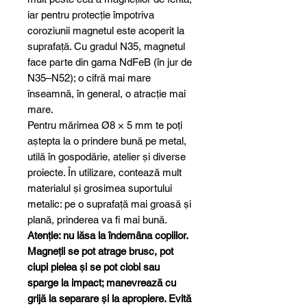
iar pentru protecție împotriva
coroziunii magnetul este acoperit la
suprafață. Cu gradul N35, magnetul
face parte din gama NdFeB (în jur de
N35–N52); o cifră mai mare
înseamnă, în general, o atracție mai
mare.
Pentru mărimea Ø8 × 5 mm te poți
aștepta la o prindere bună pe metal,
utilă în gospodărie, atelier și diverse
proiecte. În utilizare, contează mult
materialul și grosimea suportului
metalic: pe o suprafață mai groasă și
plană, prinderea va fi mai bună.
Atenție: nu lăsa la îndemâna copiilor.
Magneții se pot atrage brusc, pot
ciupi pielea și se pot ciobi sau
sparge la impact; manevrează cu
grijă la separare și la apropiere. Evită