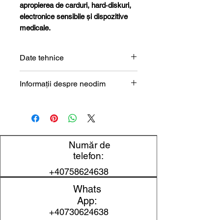
apropierea de carduri, hard‑diskuri,
electronice sensibile și dispozitive
medicale.
Date tehnice
Formă
Disc
Informații despre neodim
Magneți de neodim (NdFeB) –
Dimensiune
8 x 5 mm
prezentare tehnică
Diametru
8 mm
Număr de
Grosime
5 mm
telefon:
Material
NdFeB
+40758624638
Whats
Clasa magnetică
N35
App:
+40730624638
Protecție
Nichel (Ni-