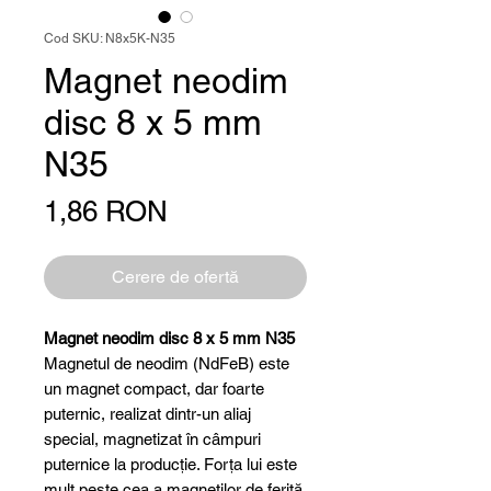
Cod SKU: N8x5K-N35
Magnet neodim
disc 8 x 5 mm
N35
Preț
1,86 RON
Cerere de ofertă
Magnet neodim disc 8 x 5 mm N35
Magnetul de neodim (NdFeB) este
un magnet compact, dar foarte
puternic, realizat dintr-un aliaj
special, magnetizat în câmpuri
puternice la producție. Forța lui este
mult peste cea a magneților de ferită,