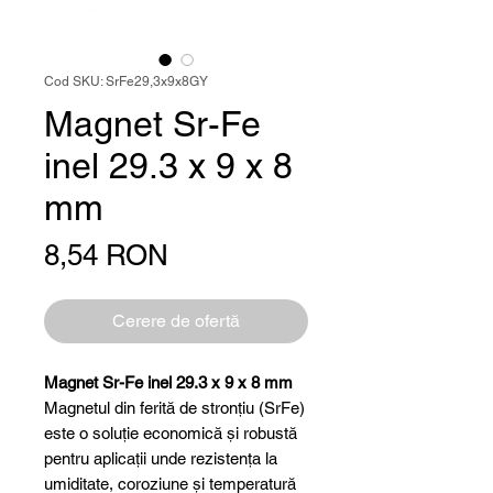
Cod SKU: SrFe29,3x9x8GY
Magnet Sr-Fe
inel 29.3 x 9 x 8
mm
Preț
8,54 RON
Cerere de ofertă
Magnet Sr-Fe inel 29.3 x 9 x 8 mm
Magnetul din ferită de stronțiu (SrFe)
este o soluție economică și robustă
pentru aplicații unde rezistența la
umiditate, coroziune și temperatură