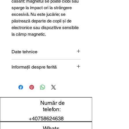
casant: magnetul se poate ciobi sau
sparge la impact ori la strângere
excesivă. Nu este jucărie; se
păstrează departe de copii și de
electronice sau dispozitive sensibile
la câmp magnetic.
Date tehnice
Formă
Inel
Informații despre ferită
Descrierea magnetului din ferită
Dimensiune
29,3 x 9 x 8
mm
Diametru
29,3 mm
Număr de
exterior
telefon:
+40758624638
Diametru
9 mm
interior
Whats