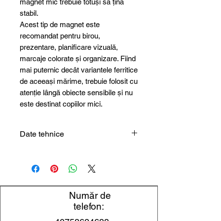
magnet mic trebuie totuși să țină
stabil.
Acest tip de magnet este
recomandat pentru birou,
prezentare, planificare vizuală,
marcaje colorate și organizare. Fiind
mai puternic decât variantele ferritice
de aceeași mărime, trebuie folosit cu
atenție lângă obiecte sensibile și nu
este destinat copiilor mici.
Date tehnice
Tip
Magnet de birou
produs
colorat
Diametru
12 mm
Număr de
telefon:
Material
Neodim