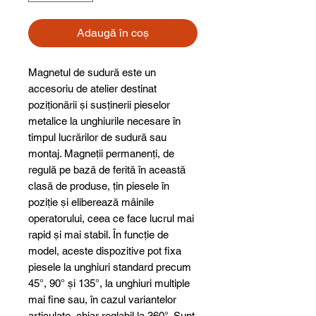
Adaugă în coș
Magnetul de sudură este un
accesoriu de atelier destinat
poziționării și susținerii pieselor
metalice la unghiurile necesare în
timpul lucrărilor de sudură sau
montaj. Magneții permanenți, de
regulă pe bază de ferită în această
clasă de produse, țin piesele în
poziție și eliberează mâinile
operatorului, ceea ce face lucrul mai
rapid și mai stabil. În funcție de
model, aceste dispozitive pot fixa
piesele la unghiuri standard precum
45°, 90° și 135°, la unghiuri multiple
mai fine sau, în cazul variantelor
articulate, chiar reglabil la 360°. Sunt