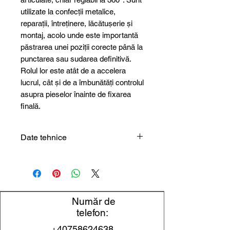
utilizate la confecții metalice,
reparații, întreținere, lăcătușerie și
montaj, acolo unde este importantă
păstrarea unei poziții corecte până la
punctarea sau sudarea definitivă.
Rolul lor este atât de a accelera
lucrul, cât și de a îmbunătăți controlul
asupra pieselor înainte de fixarea
finală.
Date tehnice
Tip
Magnet /
produs
poziționator de
sudură
Număr de
Utilizare
Fixare piese la
telefon:
sudură
+40758624638