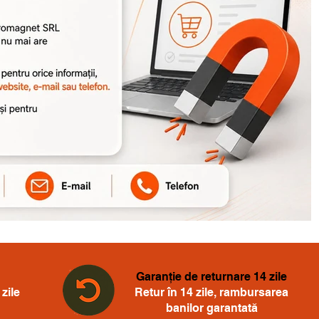
Garanție de returnare 14 zile
zile
Retur în 14 zile, rambursarea
banilor garantată