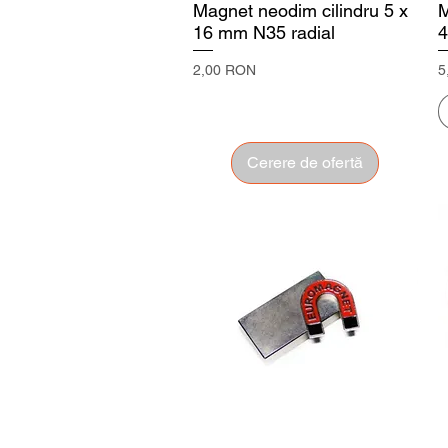
Magnet neodim cilindru 5 x
M
16 mm N35 radial
4
Preț
P
2,00 RON
5
Cerere de ofertă