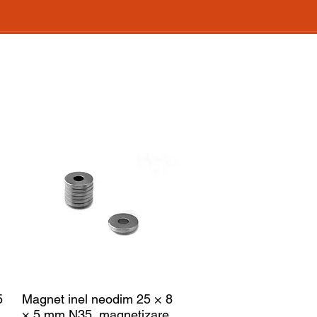
5
Magnet inel neodim 25 × 8
× 5 mm N35, magnetizare