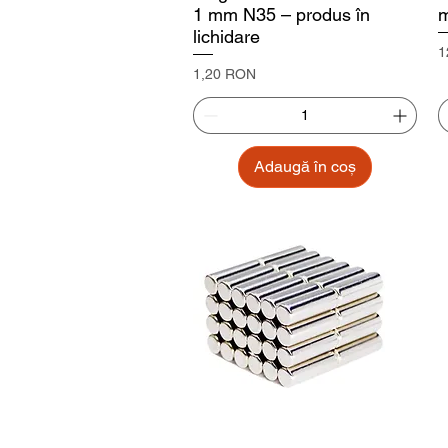
1 mm N35 – produs în
lichidare
P
1
Preț
1,20 RON
Adaugă în coș