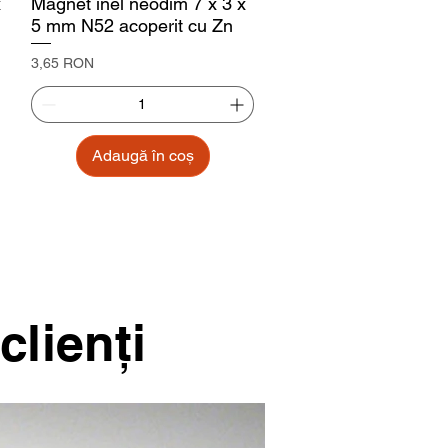
x
Magnet inel neodim 7 x 3 x
5 mm N52 acoperit cu Zn
Preț
3,65 RON
Adaugă în coș
clienţi