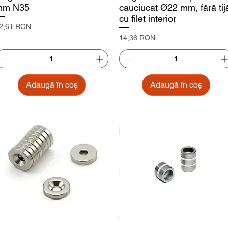
mm N35
cauciucat Ø22 mm, fără tij
cu filet interior
reț
2,61 RON
Preț
14,36 RON
Adaugă în coș
Adaugă în coș