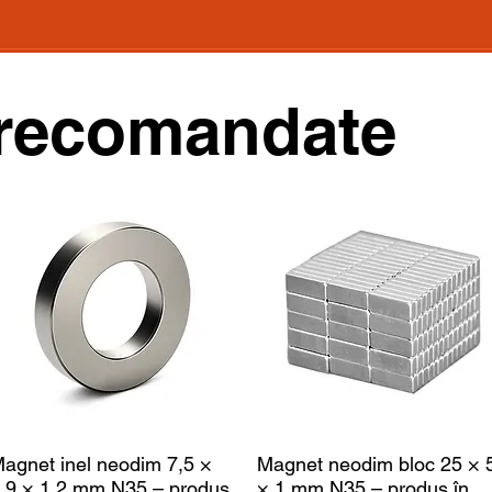
recomandate
agnet inel neodim 7,5 ×
Magnet neodim bloc 25 × 
,9 × 1,2 mm N35 – produs
× 1 mm N35 – produs în