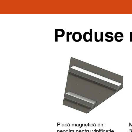
Produse 
Placă magnetică din
M
neodim pentru vinificație
3