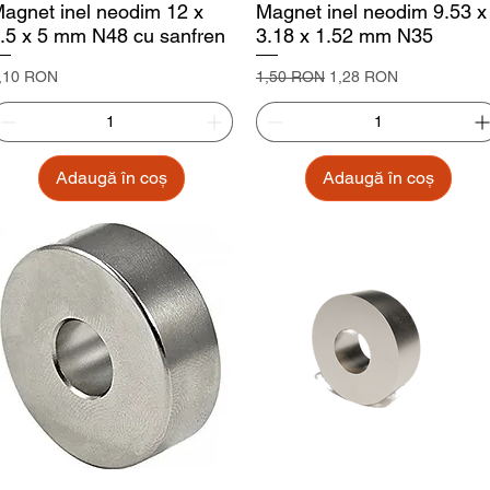
agnet inel neodim 12 x
Magnet inel neodim 9.53 x
.5 x 5 mm N48 cu sanfren
3.18 x 1.52 mm N35
reț
Preț normal
Preț redus
,10 RON
1,50 RON
1,28 RON
Adaugă în coș
Adaugă în coș