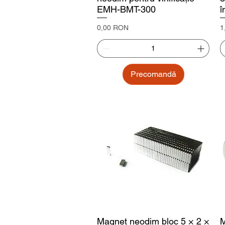
EMH-BMT-300
î
Preț
P
0,00 RON
1
Precomandă
Magnet neodim bloc 5 × 2 ×
M