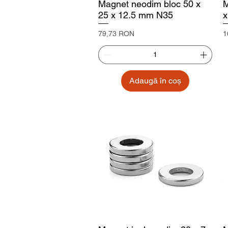
Magnet neodim bloc 50 x
M
25 x 12.5 mm N35
x
Preț
P
79,73 RON
1
Adaugă în coș