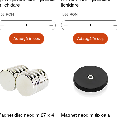
n lichidare
lichidare
reț
Preț
,08 RON
1,86 RON
Adaugă în coș
Adaugă în coș
agnet disc neodim 27 × 4
Magnet neodim tip oală