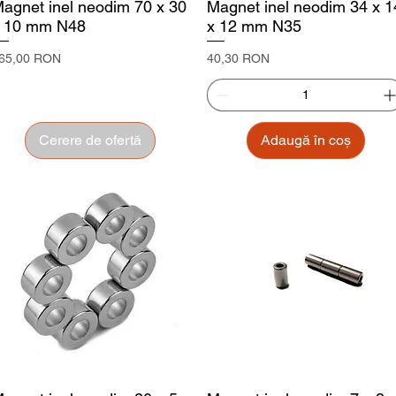
agnet inel neodim 70 x 30
Magnet inel neodim 34 x 1
 10 mm N48
x 12 mm N35
reț
Preț
65,00 RON
40,30 RON
Cerere de ofertă
Adaugă în coș