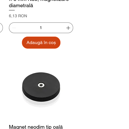
diametrală
Preț
6,13 RON
Adaugă în coș
Magnet neodim tip oală