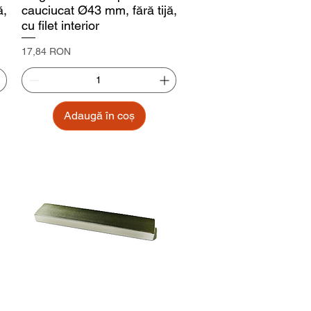
ă,
cauciucat Ø43 mm, fără tijă,
cu filet interior
Preț
17,84 RON
Adaugă în coș