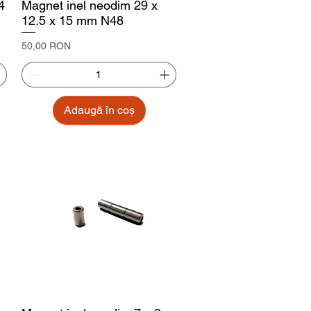
4
Magnet inel neodim 29 x
12.5 x 15 mm N48
Preț
50,00 RON
Adaugă în coș