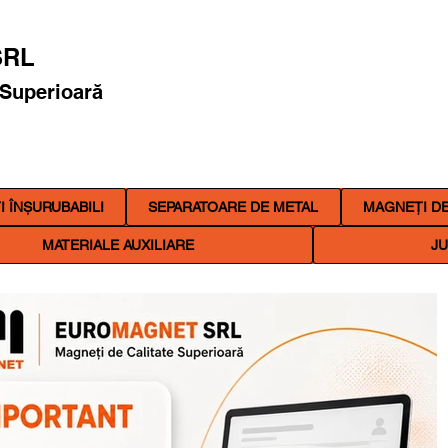
RL
 Superioară
 ÎNȘURUBABILI
SEPARATOARE DE METAL
MAGNEȚI DE
MATERIALE AUXILIARE
JU