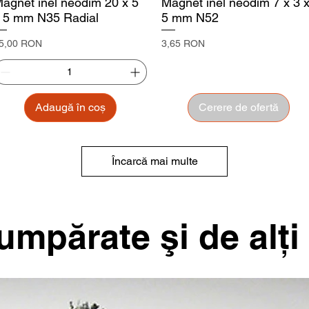
agnet inel neodim 20 x 5
Magnet inel neodim 7 x 3 
 5 mm N35 Radial
5 mm N52
reț
Preț
5,00 RON
3,65 RON
Adaugă în coș
Cerere de ofertă
Încarcă mai multe
mpărate şi de alţi 