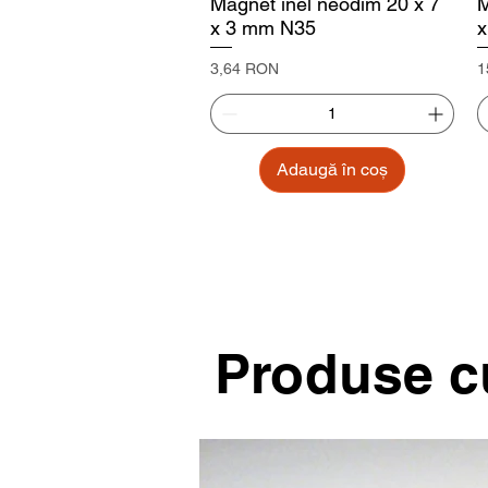
Magnet inel neodim 20 x 7
M
x 3 mm N35
x
Preț
P
3,64 RON
1
Adaugă în coș
Produse cu