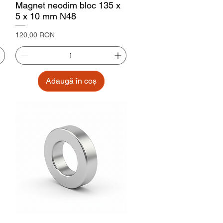
Magnet neodim bloc 135 x
5 x 10 mm N48
Preț
120,00 RON
Adaugă în coș