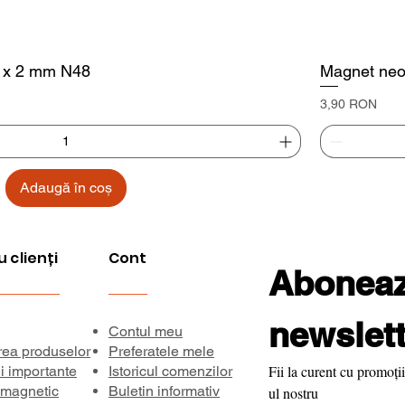
5 x 2 mm N48
Magnet neo
Preț
3,90 RON
Adaugă în coș
u clienți
Cont
Aboneaza
newslett
Contul meu
rea produselor
Preferatele mele
Fii la curent cu promoții
ii importante
Istoricul comenzilor
 magnetic
Buletin informativ
ul nostru