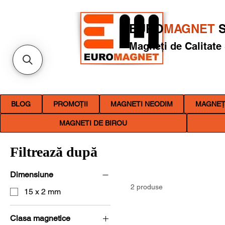
EURO
MAGNET
S
Magneți de Calitate
BLOG
PROMOȚII
MAGNETI NEODIM
MAGNEȚI
MAGNETI DE BIROU
Filtrează după
Dimensiune
2 produse
15 x 2 mm
Clasa magnetice