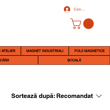
Conectează-te
 ATELIER
MAGNET INDUSTRIALI
FOLII MAGNETICE
CĂRII
ȘCOALĂ
Sortează după:
Recomandat