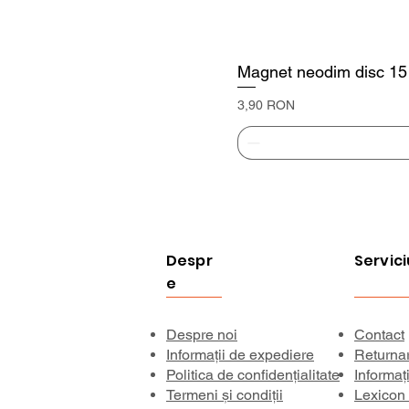
Magnet neodim disc 1
Preț
3,90 RON
Despr
Servici
e
Despre noi
Contact
Informații de expediere
Returna
Politica de confidențialitate
Informaț
Termeni și condiții
Lexicon