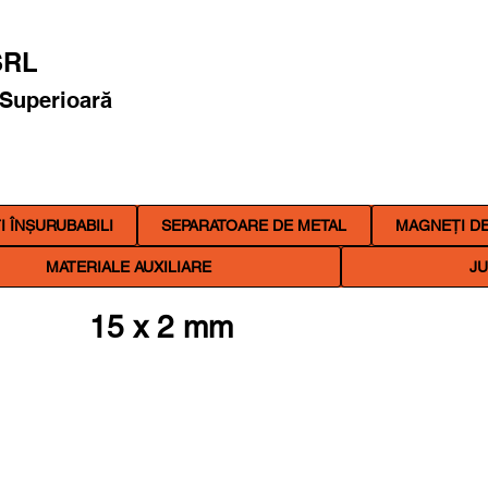
RL
 Superioară
 ÎNȘURUBABILI
SEPARATOARE DE METAL
MAGNEȚI DE
MATERIALE AUXILIARE
JU
15 x 2 mm