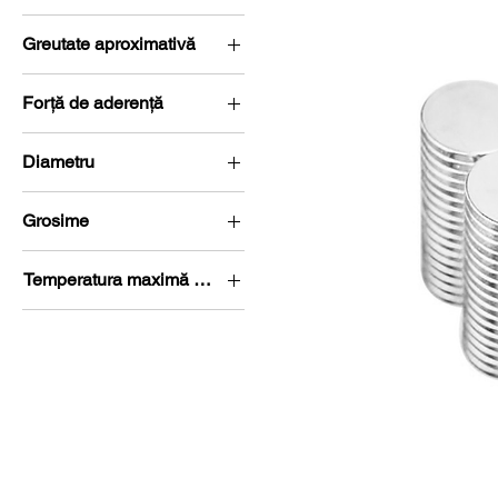
N42
Greutate aproximativă
N48
2,7 g
Forță de aderență
2,3 kg (22,6 Newton)
Diametru
Ø 10-15 mm
Grosime
G 0-5 mm
Temperatura maximă de lucru
80 °C