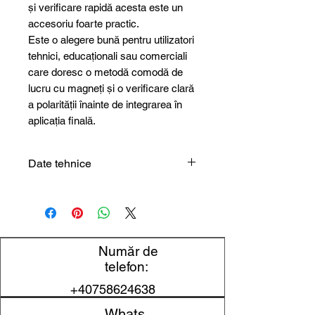
și verificare rapidă acesta este un
accesoriu foarte practic.
Este o alegere bună pentru utilizatori
tehnici, educaționali sau comerciali
care doresc o metodă comodă de
lucru cu magneți și o verificare clară
a polarității înainte de integrarea în
aplicația finală.
Date tehnice
Tip
Detector poli cu
produs
LED
Model
WT-60
Număr de
telefon:
Indicare
LED roșu / verde
+40758624638
Utilizare
identificarea
Whats