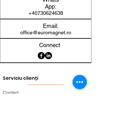
polarității
App:
+40730624638
Email:
office@euromagnet.ro
Connect
Serviciu clienți
Contact
Returnarea produselor
Informații importante
Lexicon magnetic
Ajutor pentru cumpărături
FAQ (Întrebări frecvente)